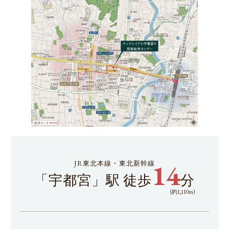
QUALITY
OUTLINE
MAP
物件エントリ
ー
来場予約
14
JR東北本線・東北新幹線
「宇都宮」駅 徒歩
分
(約1,110m)