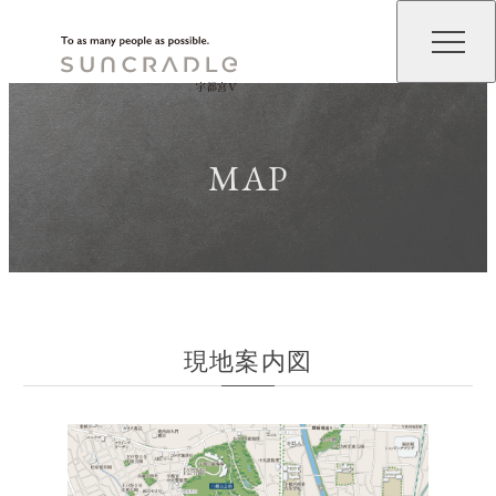
TOP
DESIGN
MAP
LOCATION
LIFESTYLE
ACCESS
現地案内図
MODELROOM
PLAN